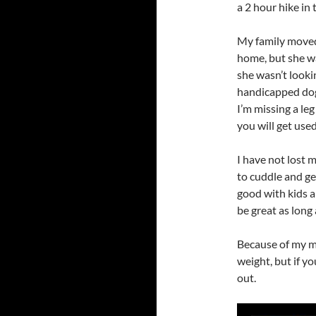
a 2 hour hike in
My family moved
home, but she wa
she wasn’t looki
handicapped dogs
I’m missing a leg
you will get used
I have not lost 
to cuddle and get
good with kids a
be great as long 
Because of my mi
weight, but if yo
out.