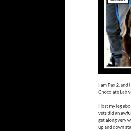
I am Pax 2, and 
Chocolate Lab yo
I lost my leg abo
vets did an awful 
get along very we
up and down stai