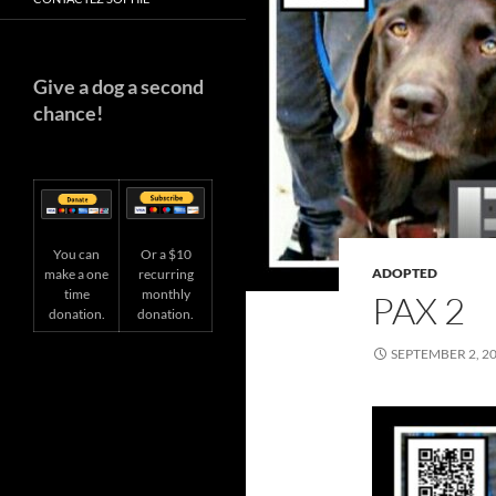
Give a dog a second
chance!
You can
Or a $10
ADOPTED
make a one
recurring
time
monthly
PAX 2
donation.
donation.
SEPTEMBER 2, 2