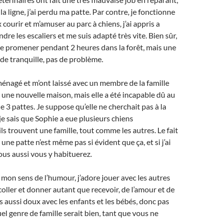
a ligne, j’ai perdu ma patte. Par contre, je fonctionne
x courir et m’amuser au parc à chiens, j’ai appris a
re les escaliers et me suis adapté très vite. Bien sûr,
e promener pendant 2 heures dans la forêt, mais une
e tranquille, pas de problème.
énagé et m’ont laissé avec un membre de la famille
une nouvelle maison, mais elle a été incapable dû au
que 3 pattes. Je suppose qu’elle ne cherchait pas à la
je sais que Sophie a eue plusieurs chiens
ls trouvent une famille, tout comme les autres. Le fait
ne patte n’est même pas si évident que ça, et si j’ai
ous aussi vous y habituerez.
u mon sens de l’humour, j’adore jouer avec les autres
coller et donner autant que recevoir, de l’amour et de
uis aussi doux avec les enfants et les bébés, donc pas
el genre de famille serait bien, tant que vous ne