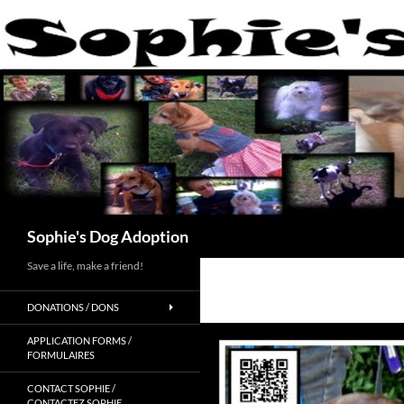
Skip
to
content
Search
Sophie's Dog Adoption
Save a life, make a friend!
DONATIONS / DONS
APPLICATION FORMS /
FORMULAIRES
CONTACT SOPHIE /
CONTACTEZ SOPHIE