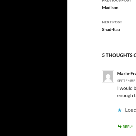
PREVIOUS POST
navigatio
Madison
NEXT POST
Shad-Eau
5 THOUGHTS O
Marie-Fr
SEPTEMBER 
I would b
enough t
Load
REPLY