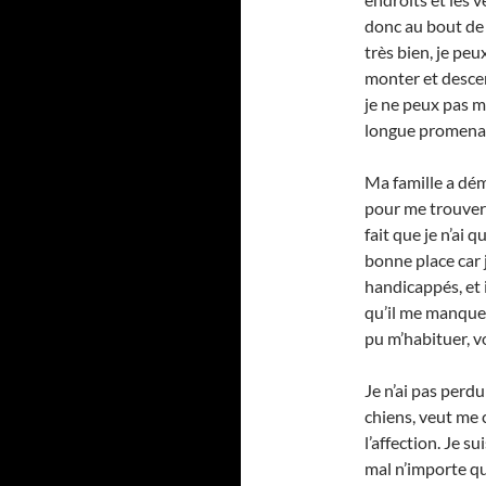
donc au bout de l
très bien, je peu
monter et descend
je ne peux pas m
longue promenad
Ma famille a dém
pour me trouver 
fait que je n’ai 
bonne place car 
handicappés, et i
qu’il me manque u
pu m’habituer, v
Je n’ai pas perd
chiens, veut me 
l’affection. Je s
mal n’importe qu