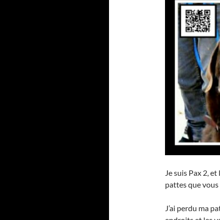
Je suis Pax 2, e
pattes que vous 
J’ai perdu ma pat
endroits et les v