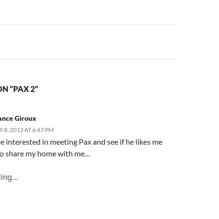
n
N “PAX 2”
ance Giroux
8, 2012 AT 6:47 PM
e interested in meeting Pax and see if he likes me
o share my home with me…
ing...