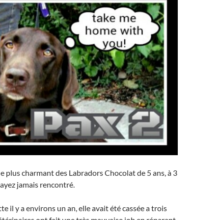
t le plus charmant des Labradors Chocolat de 5 ans, à 3
ayez jamais rencontré.
te il y a environs un an, elle avait été cassée a trois
étérinaires ont fait une très mauvaise job en réparant,