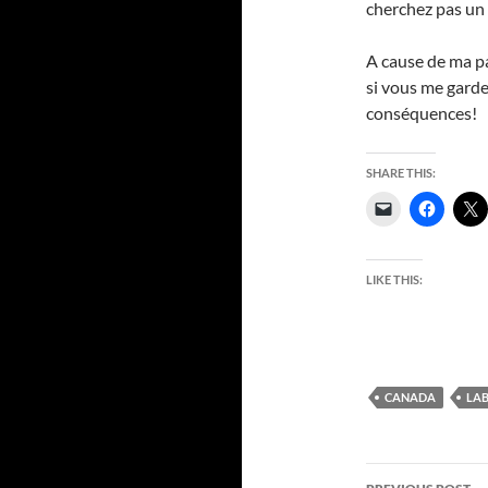
cherchez pas un 
A cause de ma pa
si vous me garde
conséquences!
SHARE THIS:
LIKE THIS:
CANADA
LA
Post